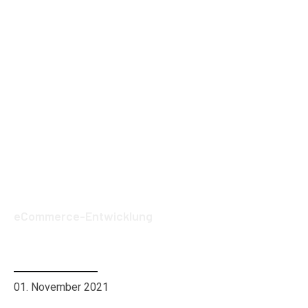
eCommerce-Entwicklung
Social Media Trends 2022, die Sie nicht
missen sollten
01. November 2021