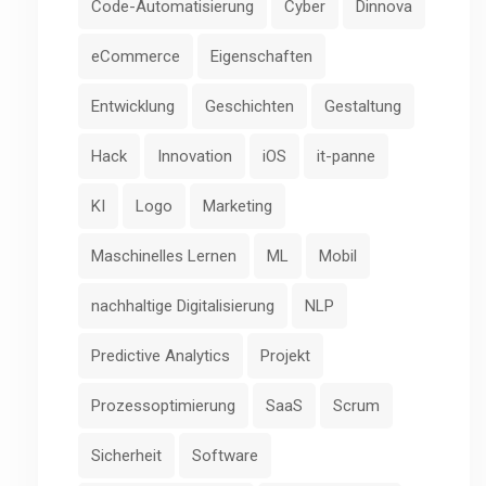
Code-Automatisierung
Cyber
Dinnova
eCommerce
Eigenschaften
Entwicklung
Geschichten
Gestaltung
Hack
Innovation
iOS
it-panne
KI
Logo
Marketing
Maschinelles Lernen
ML
Mobil
nachhaltige Digitalisierung
NLP
Predictive Analytics
Projekt
Prozessoptimierung
SaaS
Scrum
Sicherheit
Software