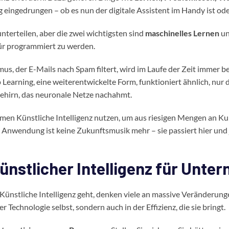
ag eingedrungen – ob es nun der digitale Assistent im Handy ist o
unterteilen, aber die zwei wichtigsten sind
maschinelles Lernen
u
für programmiert zu werden.
hmus, der E-Mails nach Spam filtert, wird im Laufe der Zeit immer
 Learning, eine weiterentwickelte Form, funktioniert ähnlich, nu
Gehirn, das neuronale Netze nachahmt.
men Künstliche Intelligenz nutzen, um aus riesigen Mengen an K
r Anwendung ist keine Zukunftsmusik mehr – sie passiert hier und
Künstlicher Intelligenz für Unt
Künstliche Intelligenz geht, denken viele an massive Veränderun
r Technologie selbst, sondern auch in der Effizienz, die sie bringt.