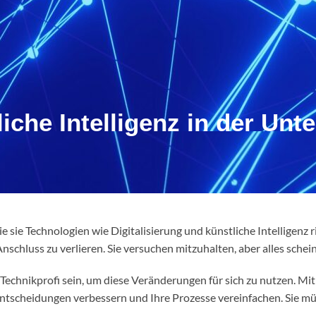
liche Intelligenz in der Un
 sie Technologien wie Digitalisierung und künstliche Intelligenz r
nschluss zu verlieren. Sie versuchen mitzuhalten, aber alles schei
 Technikprofi sein, um diese Veränderungen für sich zu nutzen. M
tscheidungen verbessern und Ihre Prozesse vereinfachen. Sie müs