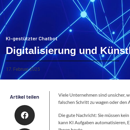
KI-gestützter Chatbot
Digitalisierung und Künst
17. Februar 2025
Viele Unternehmen sind unsicher, wie
Artikel teilen
falschen Schritt zu wagen oder den A
Die gute Nachricht: Sie müssen kein
kann KI Aufgaben automatisieren, En
Ihnen heute.