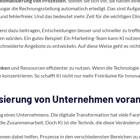
tomatisierung von Prozessen.
Stellen Sie sich vor, Sie hätten ei
sogar die Rechnungsstellung automatisch erledigt. Das sind Auf
 und fehlerfreier. Und das bedeutet mehr Zeit für die wichtigen Din
igenz dazu beitragen, Entscheidungen besser und schneller zu tref
en würden. Ein gutes Beispiel: Ein Marketing-Team kann KI nutze
chneiderte Angebote zu entwickeln. Auf diese Weise geht es nicht
enken
und Ressourcen effizienter zu nutzen. Wenn die Technologi
e konzentrieren. So schafft KI nicht nur mehr Freiräume für Innov
lisierung von Unternehmen voran
rung eines Unternehmens. Die digitale Transformation hat viele Fa
die Zusammenarbeit. Doch KI ist die Technik, die diese Veränderu
en dabei helfen, Prozesse in den verschiedensten Bereichen zu o