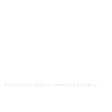
KI-gestützter Chatbot
,
Software-Entwicklung
Warum Künstliche Intelligenz für
Schweizer Unternehmen wichtig ist: 5
Gründe für den Erfolg