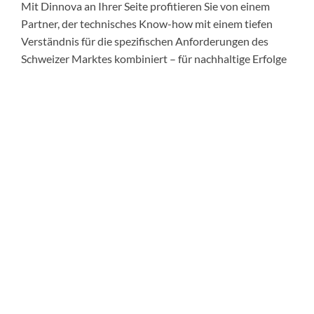
Mit Dinnova an Ihrer Seite profitieren Sie von einem
Partner, der technisches Know-how mit einem tiefen
Verständnis für die spezifischen Anforderungen des
Schweizer Marktes kombiniert – für nachhaltige Erfolge
durch künstliche Intelligenz.
Bildnachweis:
BoliviaInteligente
, Unsplash
Künstliche Intelligenz ist kein vorübergehender Trend,