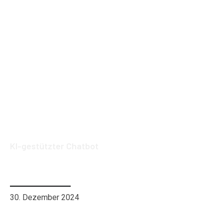
KI-gestützter Chatbot
Chatbots: Der Erfolgsfaktor für mehr
Kunden
30. Dezember 2024