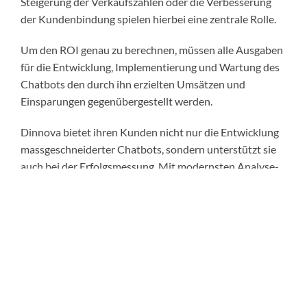
Steigerung der Verkaufszahlen oder die Verbesserung
der Kundenbindung spielen hierbei eine zentrale Rolle.
Um den ROI genau zu berechnen, müssen alle Ausgaben
für die Entwicklung, Implementierung und Wartung des
Chatbots den durch ihn erzielten Umsätzen und
Einsparungen gegenübergestellt werden.
Dinnova bietet ihren Kunden nicht nur die Entwicklung
massgeschneiderter Chatbots, sondern unterstützt sie
auch bei der Erfolgsmessung. Mit modernsten Analyse-
Tools und einer datengetriebenen Herangehensweise
stellt Dinnova sicher, dass Unternehmen das volle
Potenzial ihrer Chatbot-Initiativen ausschöpfen.
Indem Sie diese Kennzahlen regelmässig überwachen
und gezielte Optimierungen vornehmen, können
Unternehmen nicht nur den Erfolg ihres Chatbots
sicherstellen, sondern auch langfristig ihre