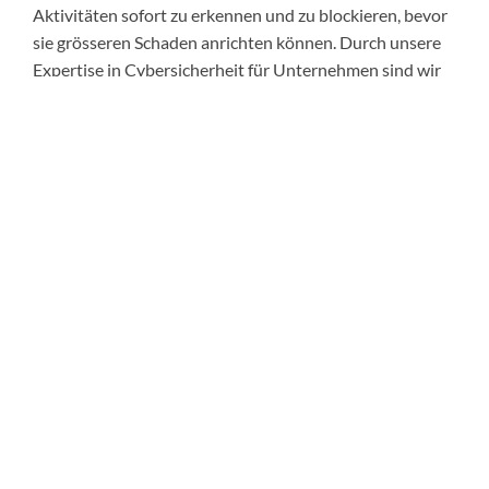
Aktivitäten sofort zu erkennen und zu blockieren, bevor
sie grösseren Schaden anrichten können. Durch unsere
Expertise in Cybersicherheit für Unternehmen sind wir
stets auf dem neuesten Stand der Bedrohungslage und
reagieren sofort auf mögliche Sicherheitslücken.
Mehr als nur Softwarewartung
Warum die Kombination aus Wartung und
Sicherheitsüberwachung ein effektiver Ansatz ist, um
Ihr Unternehmen vor Angriffen zu schützen
Hier ist der überarbeitete Text mit dem Keyword
«Cybersicherheit für Unternehmen»
:
Die Kombination aus kontinuierlicher Wartung und
Sicherheitsüberwachung stellt sicher, dass alle Aspekte
Ihrer IT-Infrastruktur im Rahmen der Cybersicherheit für