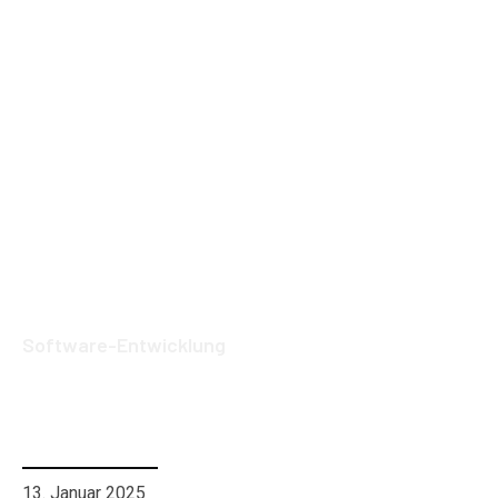
Software-Entwicklung
Die 5 häufigsten Fehler bei der
Softwareauswahl – und wie Sie diese
vermeiden
13. Januar 2025