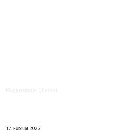
KI-gestützter Chatbot
Digitalisierung und Künstliche
Intelligenz in der Unternehmens­
transformation
17. Februar 2025