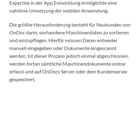
Expertise in der App Entwicklung ermöglichte eine
nahtlose Umsetzung der mobilen Anwendung.
Die größte Herausforderung besteht für Neukunden von
OnDoc darin, vorhandene Maschinendaten zu sortieren
und einzupflegen. Hierfür müssen Daten entweder
manuell eingegeben oder Dokumente eingescannt
werden. Ist dieser Prozess jedoch einmal abgeschlossen,
werden fortan sämtliche Maschinendokumente online
erfasst und auf OnDocs Server oder dem Kundenserver
gespeichert.
Dank der von Dinnova integrierten Textsuchfunktion,
einer logischen Datenorganisation und der Möglichkeit,
Informationen bestimmten Ordnern zuzuteilen, können
Kunden Online-Daten in nur wenigen Sekunden
einsehen. Diese Vorteile wird kein OnDoc-Kunde jemals
wieder missen wollen – weshalb wir äußerst stolz sind,