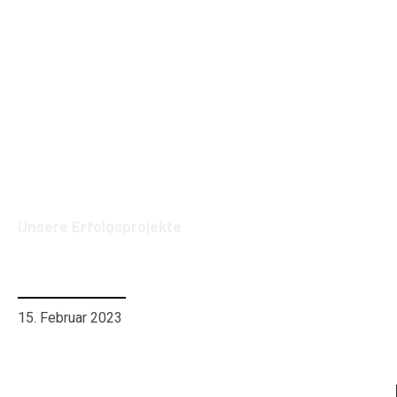
Unsere Erfolgsprojekte
Unser Erfolgsprojekt: OnDoc Web- &
App Entwicklung
15. Februar 2023