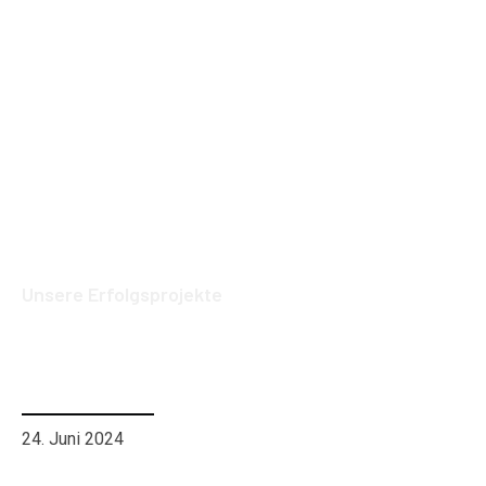
Unsere Erfolgsprojekte
Visionäre Expertise in
Softwareentwicklung für Ihren
Geschäftserfolg
24. Juni 2024