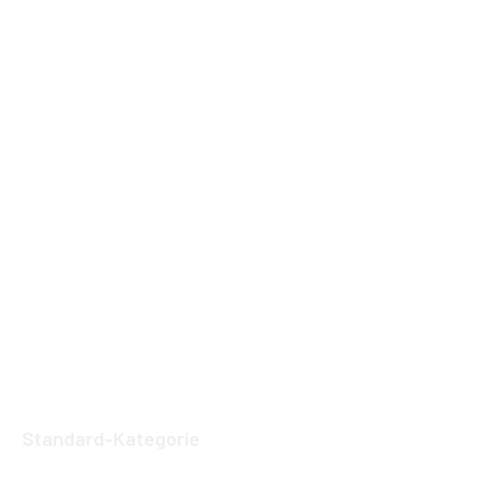
Standard-Kategorie
7 praxisnahe Tipps zur App-