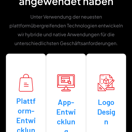
angewendet haben
Unter Verwendung der neuesten
plattformübergreifenden Technologien entwickeln
wir hybride und native Anwendungen für die
unterschiedlichsten Geschäftsanforderungen.
Plattf
App-
Logo
orm-
Entwi
Desig
Entwi
cklun
n
cklun
g