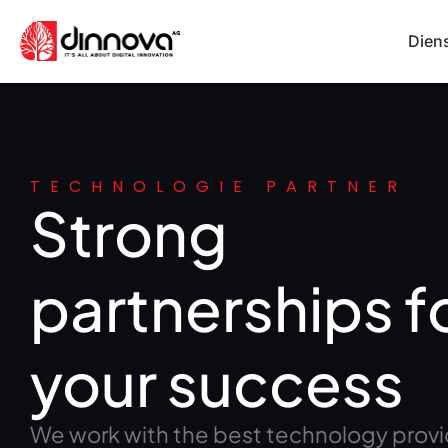
Dien
TECHNOLOGIE PARTNER
Strong
partnerships f
your success
We work with the best technology provi