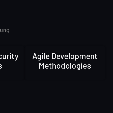
rung
curity
Agile Development
s
Methodologies